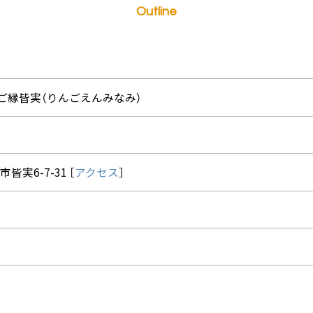
Outline
ご縁皆実（りんごえんみなみ）
皆実6-7-31 ［
アクセス
］